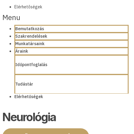
Elérhetőségek
Menu
Bemutatkozás
Szakrendelések
Munkatársaink
Áraink
Időpontfoglalás
Tudástár
Elérhetőségek
Neurológia