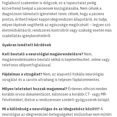
foglalkozó szakember is dolgozik, ez a tapasztalat pedig
közvetlenül beépül a páciensek kivizsgálásába. Nem célunk a
diagnózison túlmutató ígéreteket tenni; célunk, hogy a páciens
pontos, érthető képet kapjon idegrendszeri állapotáról, és tudja,
milyen lépések segíthetik az egészsége megőrzését – legyen szó
életmódváltásról, rendszeres kontrollról vagy szükség esetén más
szakellátás igénybevételéről.
Gyakran ismételt kérdések
Kell beutaló a neurológiai magánrendelésre?
Nem,
magánrendelésünkre beutaló nélkül is bejelentkezhet, online vagy
telefonos időpontfoglalással.
Fájdalmas a vizsgálat?
Nem, az alapvető fizikális neurológiai
vizsgálat és a carotis ultrahang is teljesen fájdalommentes.
Milyen leleteket hozzak magammal?
Érdemes elhozni minden
korábbi orvosi dokumentációt, különösen a korábbi CT- vagy MR-
felvételeket, illetve a rendszeresen szedett gyógyszerek listáját.
Mi a különbség a neurológus és az idegsebész között?
A
neurológus az idegrendszeri betegségeket elsősorban nem műtéti