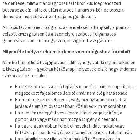
felderítése, mint a már diagnosztizált krónikus idegrendszeri
betegségek (pl. stroke utáni állapot, Parkinson-kór, epilepszia,
demencia) hosszú távú kontrollja és gondozása.
A Praxis Dr. Zénó neurológiai szakrendelésén a hangsúly a pontos,
célzott kivizsgáláson és a személyre szabott, folyamatos
gondozáson van – nem egyszeri, elszigetelt vizsgálaton.
Milyen élethelyzetekben érdemes neurológushoz fordulni?
Nem kell tünetlistát végigolvasni ahhoz, hogy valaki elgondolkodjon
a kivizsgáláson – gyakran hétköznapi helyzetek jelzik, hogy érdemes
szakorvoshoz fordulni:
Ha hetek óta visszatérő fejfájás nehezíti a mindennapjait, és a
megszokott fájdalomcsillapítók már nem elég hatásosak.
Ha felállás közben elszédül, vagy bizonytalanabbá vált a
járása, és emiatt óvatosabban közlekedik, mint korábban.
Ha a kezén remegést vesz észre, ami zavarja az írást, a
gombolást vagy más finommozgást igénylő teendőt.
Ha egyre gyakrabban felejt el neveket, dátumokat vagy
hétköznapi teendőket, és ez a környezetének is feltűnt már.
Ha a lábujjai vagy ujjai zsibbadnak, különösen akkor, ha