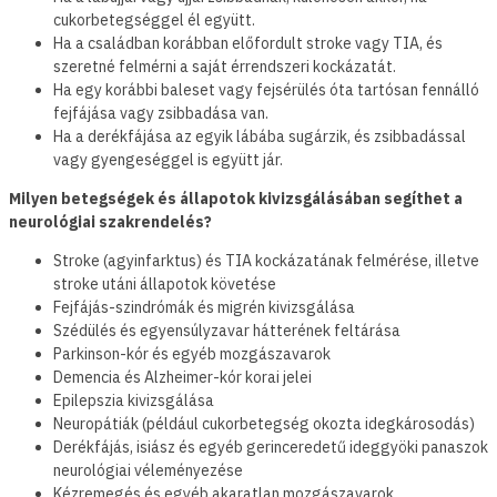
cukorbetegséggel él együtt.
Ha a családban korábban előfordult stroke vagy TIA, és
szeretné felmérni a saját érrendszeri kockázatát.
Ha egy korábbi baleset vagy fejsérülés óta tartósan fennálló
fejfájása vagy zsibbadása van.
Ha a derékfájása az egyik lábába sugárzik, és zsibbadással
vagy gyengeséggel is együtt jár.
Milyen betegségek és állapotok kivizsgálásában segíthet a
neurológiai szakrendelés?
Stroke (agyinfarktus) és TIA kockázatának felmérése, illetve
stroke utáni állapotok követése
Fejfájás-szindrómák és migrén kivizsgálása
Szédülés és egyensúlyzavar hátterének feltárása
Parkinson-kór és egyéb mozgászavarok
Demencia és Alzheimer-kór korai jelei
Epilepszia kivizsgálása
Neuropátiák (például cukorbetegség okozta idegkárosodás)
Derékfájás, isiász és egyéb gerinceredetű ideggyöki panaszok
neurológiai véleményezése
Kézremegés és egyéb akaratlan mozgászavarok