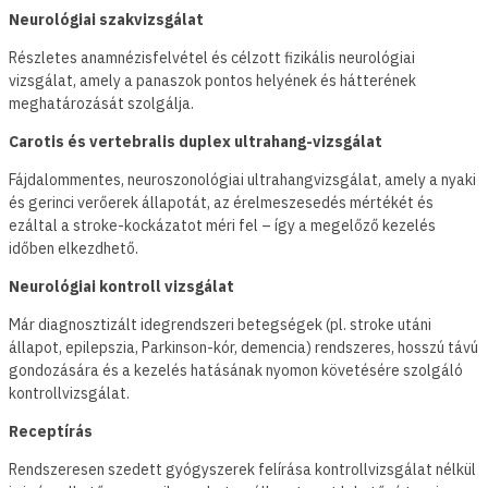
Neurológiai szakvizsgálat
Részletes anamnézisfelvétel és célzott fizikális neurológiai
vizsgálat, amely a panaszok pontos helyének és hátterének
meghatározását szolgálja.
Carotis és vertebralis duplex ultrahang-vizsgálat
Fájdalommentes, neuroszonológiai ultrahangvizsgálat, amely a nyaki
és gerinci verőerek állapotát, az érelmeszesedés mértékét és
ezáltal a stroke-kockázatot méri fel – így a megelőző kezelés
időben elkezdhető.
Neurológiai kontroll vizsgálat
Már diagnosztizált idegrendszeri betegségek (pl. stroke utáni
állapot, epilepszia, Parkinson-kór, demencia) rendszeres, hosszú távú
gondozására és a kezelés hatásának nyomon követésére szolgáló
kontrollvizsgálat.
Receptírás
Rendszeresen szedett gyógyszerek felírása kontrollvizsgálat nélkül