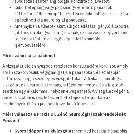
elváltozás esetén angiológiai konzultáció javasolt.
Cukorbetegség vagy pajzsmirigy-eredetű panaszok
hátterében álló neuropátia esetén endokrinológiai kivizsgálás
egészítheti ki a neurológiai gondozást.
Amennyiben a tünetek akut, sürgős ellátást igénylő állapotra
(pl. friss stroke gyanújára) utalnak, szakorvosunk egyértelmű
tájékoztatást ad a sürgősségi ellátás mielőbbi
igénybevételéről.
Mire számíthat a páciens?
A vizsgálat elején nyugodt, részletes konzultációra kerül sor, amely
során szakorvosunk végighallgatja a panaszokat, és ez alapján
határozza meg a szükséges vizsgálatokat. A fizikális neurológiai
vizsgálat és a carotis ultrahang is fájdalommentes, és a legtöbb
esetben egy alkalommal, helyben elvégezhető. A vizsgálat végén a
páciens szóban is részletes, érthető tájékoztatást kap az
eredményekről és a javasolt következő lépésekről.
Miért válassza a Praxis Dr. Zénó neurológiai szakrendelését
Pécsen?
Gyors időpont és kivizsgálás:
nem kell hetekig, hónapokig