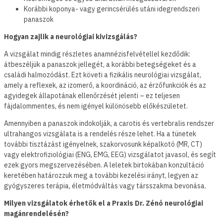
Korábbi koponya- vagy gerincsérülés utáni idegrendszeri
panaszok
Hogyan zajlik a neurológiai kivizsgálás?
A vizsgálat mindig részletes anamnézisfelvétellel kezdődik:
átbeszéljük a panaszok jellegét, a korábbi betegségeket és a
családi halmozódást. Ezt követi a fizikális neurológiai vizsgálat,
amely a reflexek, az izomerő, a koordináció, az érzőfunkciók és az
agyidegek állapotának ellenőrzését jelenti – ez teljesen
fájdalommentes, és nem igényel különösebb előkészületet.
Amennyiben a panaszok indokolják, a carotis és vertebralis rendszer
ultrahangos vizsgálata is a rendelés része lehet. Ha a tünetek
további tisztázást igényelnek, szakorvosunk képalkotó (MR, CT)
vagy elektrofiziológiai (ENG, EMG, EEG) vizsgálatot javasol, és segít
ezek gyors megszervezésében. A leletek birtokában konzultáció
keretében határozzuk meg a további kezelési irányt, legyen az
gyógyszeres terápia, életmódváltás vagy társszakma bevonása.
Milyen vizsgálatok érhetők el a Praxis Dr. Zénó neurológiai
magánrendelésén?