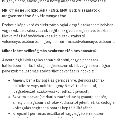
is igényelhető, amennyiben a beteg állapota ezt lehetővé teszi.
MR, CT és neurofiziológiai (ENG, EMG, EEG) vizsgálatok
megszervezése és véleményezése
Ezeket a képalkotó és elektrofiziológiai vizsgálatokat nem helyben
végezzük, de szakorvosaink segítenek gyors megszervezésükben,
illetve más intézményben készült leletek szakértő
véleményezésében és – igény esetén – másodvéleményezésében is.
Mikor lehet szükség más szakrendelés bevonására?
A neurológiai kivizsgálás során előfordul, hogy a panaszok
hátterében nem kizárólag idegrendszeri ok áll, vagy a neurológiai
panaszok mellett más szakterület bevonása is indokolt:
Amennyiben a kivizsgálás gerincsérvre, gerinccsatorna-
szűkületre vagy műtétet igénylő elváltozásra utal,
idegsebészeti szakorvosi konzultáció javasolt.
Szívritmuszavar (például pitvarfibrilláció) gyanúja esetén,
amely önmagában is stroke-kockázatot jelenthet, kardiológiai
kivizsgálás segíthet a pontos kép felállításában.
Kifejezett perifériás érszűkület vagy egyéb érrendszeri