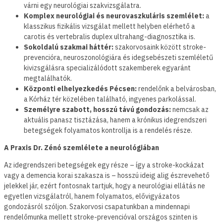
várni egy neurológiai szakvizsgálatra.
Komplex neurológiai és neurovaszkuláris szemlélet:
a
klasszikus fizikális vizsgálat mellett helyben elérhető a
carotis és vertebralis duplex ultrahang-diagnosztika is.
Sokoldalú szakmai háttér:
szakorvosaink között stroke-
prevencióra, neuroszonológiára és idegsebészeti szemléletű
kivizsgálásra specializálódott szakemberek egyaránt
megtalálhatók.
Központi elhelyezkedés Pécsen:
rendelőnk a belvárosban,
a Kórház tér közelében található, ingyenes parkolással.
Személyre szabott, hosszú távú gondozás:
nemcsak az
aktuális panasz tisztázása, hanem a krónikus idegrendszeri
betegségek folyamatos kontrollja is a rendelés része.
A Praxis Dr. Zénó szemlélete a neurológiában
Az idegrendszeri betegségek egy része – így a stroke-kockázat
vagy a demencia korai szakasza is – hosszú ideig alig észrevehető
jelekkel jár, ezért fontosnak tartjuk, hogy a neurológiai ellátás ne
egyetlen vizsgálatról, hanem folyamatos, elővigyázatos
gondozásról szóljon. Szakorvosi csapatunkban a mindennapi
rendelőmunka mellett stroke-prevencióval országos szinten is