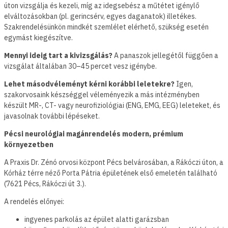
úton vizsgálja és kezeli, míg az idegsebész a műtétet igénylő
elváltozásokban (pl. gerincsérv, egyes daganatok) illetékes.
Szakrendelésünkön mindkét szemlélet elérhető, szükség esetén
egymást kiegészítve.
Mennyi ideig tart a kivizsgálás?
A panaszok jellegétől függően a
vizsgálat általában 30–45 percet vesz igénybe.
Lehet másodvéleményt kérni korábbi leletekre?
Igen,
szakorvosaink készséggel véleményezik a más intézményben
készült MR-, CT- vagy neurofiziológiai (ENG, EMG, EEG) leleteket, és
javasolnak további lépéseket.
Pécsi neurológiai magánrendelés modern, prémium
környezetben
A Praxis Dr. Zénó orvosi központ Pécs belvárosában, a Rákóczi úton, a
Kórház térre néző Porta Pátria épületének első emeletén található
(7621 Pécs, Rákóczi út 3.).
A rendelés előnyei:
ingyenes parkolás az épület alatti garázsban