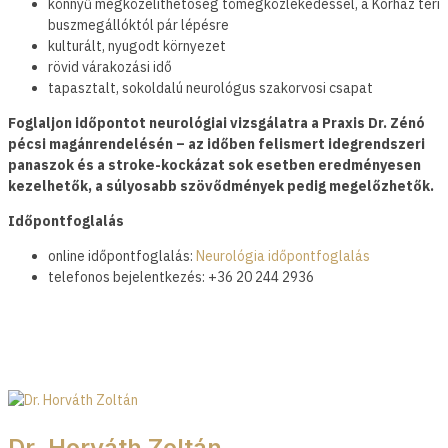
könnyű megközelíthetőség tömegközlekedéssel, a Kórház téri
buszmegállóktól pár lépésre
kulturált, nyugodt környezet
rövid várakozási idő
tapasztalt, sokoldalú neurológus szakorvosi csapat
Foglaljon időpontot neurológiai vizsgálatra a Praxis Dr. Zénó
pécsi magánrendelésén – az időben felismert idegrendszeri
panaszok és a stroke-kockázat sok esetben eredményesen
kezelhetők, a súlyosabb szövődmények pedig megelőzhetők.
Időpontfoglalás
online időpontfoglalás:
Neurológia időpontfoglalás
telefonos bejelentkezés: +36 20 244 2936
Dr. Horváth Zoltán