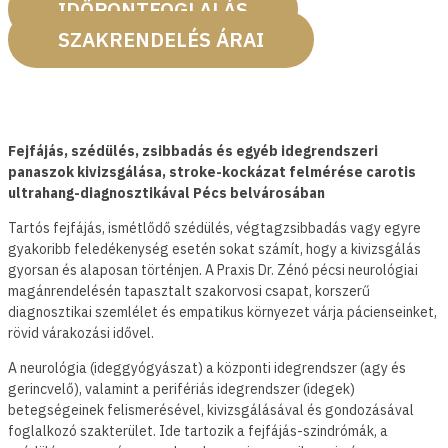
IDŐPONTFOGLALÁS
SZAKRENDELÉS ÁRAI
Fejfájás, szédülés, zsibbadás és egyéb idegrendszeri
panaszok kivizsgálása, stroke-kockázat felmérése carotis
ultrahang-diagnosztikával Pécs belvárosában
Tartós fejfájás, ismétlődő szédülés, végtagzsibbadás vagy egyre
gyakoribb feledékenység esetén sokat számít, hogy a kivizsgálás
gyorsan és alaposan történjen. A Praxis Dr. Zénó pécsi neurológiai
magánrendelésén tapasztalt szakorvosi csapat, korszerű
diagnosztikai szemlélet és empatikus környezet várja pácienseinket,
rövid várakozási idővel.
A neurológia (ideggyógyászat) a központi idegrendszer (agy és
gerincvelő), valamint a perifériás idegrendszer (idegek)
betegségeinek felismerésével, kivizsgálásával és gondozásával
foglalkozó szakterület. Ide tartozik a fejfájás-szindrómák, a