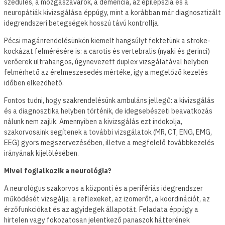
szédülés, a mozgászavarok, a demencia, az epilepszia és a
neuropátiák kivizsgálása éppúgy, mint a korábban már diagnosztizált
idegrendszeri betegségek hosszú távú kontrollja.
Pécsi magánrendelésünkön kiemelt hangsúlyt fektetünk a stroke-
kockázat felmérésére is: a carotis és vertebralis (nyaki és gerinci)
verőerek ultrahangos, úgynevezett duplex vizsgálatával helyben
felmérhető az érelmeszesedés mértéke, így a megelőző kezelés
időben elkezdhető.
Fontos tudni, hogy szakrendelésünk ambuláns jellegű: a kivizsgálás
és a diagnosztika helyben történik, de idegsebészeti beavatkozás
nálunk nem zajlik. Amennyiben a kivizsgálás ezt indokolja,
szakorvosaink segítenek a további vizsgálatok (MR, CT, ENG, EMG,
EEG) gyors megszervezésében, illetve a megfelelő továbbkezelés
irányának kijelölésében.
Mivel foglalkozik a neurológia?
A neurológus szakorvos a központi és a perifériás idegrendszer
működését vizsgálja: a reflexeket, az izomerőt, a koordinációt, az
érzőfunkciókat és az agyidegek állapotát. Feladata éppúgy a
hirtelen vagy fokozatosan jelentkező panaszok hátterének