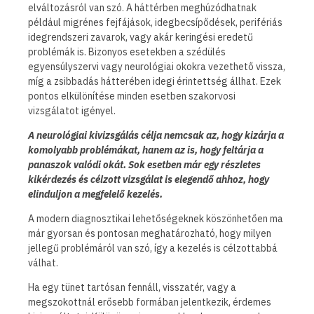
elváltozásról van szó. A háttérben meghúzódhatnak
például migrénes fejfájások, idegbecsípődések, perifériás
idegrendszeri zavarok, vagy akár keringési eredetű
problémák is. Bizonyos esetekben a szédülés
egyensúlyszervi vagy neurológiai okokra vezethető vissza,
míg a zsibbadás hátterében idegi érintettség állhat. Ezek
pontos elkülönítése minden esetben szakorvosi
vizsgálatot igényel.
A neurológiai kivizsgálás célja nemcsak az, hogy kizárja a
komolyabb problémákat, hanem az is, hogy feltárja a
panaszok valódi okát. Sok esetben már egy részletes
kikérdezés és célzott vizsgálat is elegendő ahhoz, hogy
elinduljon a megfelelő kezelés.
A modern diagnosztikai lehetőségeknek köszönhetően ma
már gyorsan és pontosan meghatározható, hogy milyen
jellegű problémáról van szó, így a kezelés is célzottabbá
válhat.
Ha egy tünet tartósan fennáll, visszatér, vagy a
megszokottnál erősebb formában jelentkezik, érdemes