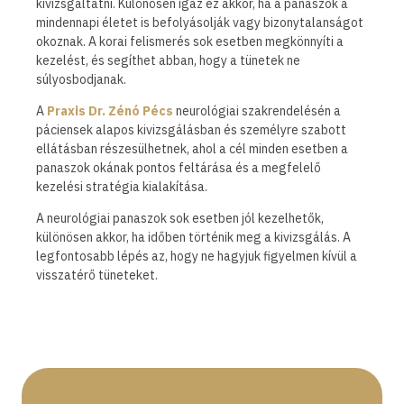
kivizsgáltatni. Különösen igaz ez akkor, ha a panaszok a
mindennapi életet is befolyásolják vagy bizonytalanságot
okoznak. A korai felismerés sok esetben megkönnyíti a
kezelést, és segíthet abban, hogy a tünetek ne
súlyosbodjanak.
A
Praxis Dr. Zénó Pécs
neurológiai szakrendelésén a
páciensek alapos kivizsgálásban és személyre szabott
ellátásban részesülhetnek, ahol a cél minden esetben a
panaszok okának pontos feltárása és a megfelelő
kezelési stratégia kialakítása.
A neurológiai panaszok sok esetben jól kezelhetők,
különösen akkor, ha időben történik meg a kivizsgálás. A
legfontosabb lépés az, hogy ne hagyjuk figyelmen kívül a
visszatérő tüneteket.