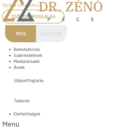
Ugrás a tartalomhoz
IDŐPONTFOGLALÁS
PÉCS
KAPOSVÁR
Bemutatkozás
Szakrendelések
Munkatársaink
Áraink
Időpontfoglalás
Tudástár
Elérhetőségek
Menu