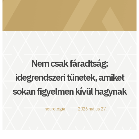
Nem csak fáradtság:
idegrendszeri tünetek, amiket
sokan figyelmen kívül hagynak
neurológia
2026 május 27.