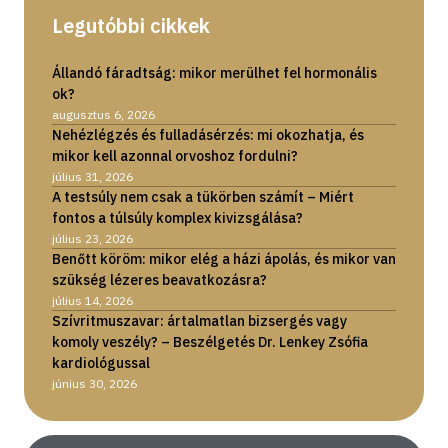
Legutóbbi cikkek
Állandó fáradtság: mikor merülhet fel hormonális
ok?
augusztus 6, 2026
Nehézlégzés és fulladásérzés: mi okozhatja, és
mikor kell azonnal orvoshoz fordulni?
július 31, 2026
A testsúly nem csak a tükörben számít – Miért
fontos a túlsúly komplex kivizsgálása?
július 23, 2026
Benőtt köröm: mikor elég a házi ápolás, és mikor van
szükség lézeres beavatkozásra?
július 14, 2026
Szívritmuszavar: ártalmatlan bizsergés vagy
komoly veszély? – Beszélgetés Dr. Lenkey Zsófia
kardiológussal
június 30, 2026