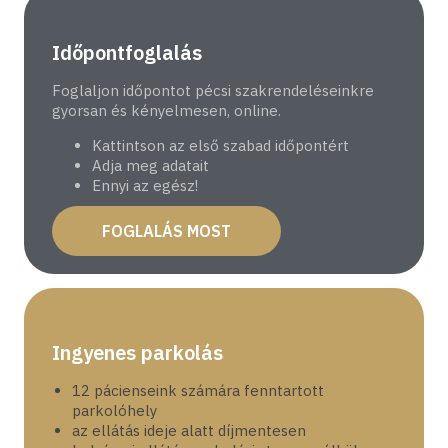
Időpontfoglalás
Foglaljon időpontot pécsi szakrendeléseinkre
gyorsan és kényelmesen, online.
Kattintson az első szabad időpontért
Adja meg adatait
Ennyi az egész!
FOGLALÁS MOST
Ingyenes parkolás
12 pácienseink számára fenntartott
parkolóhely
az ellátás ideje alatt díjmentesen