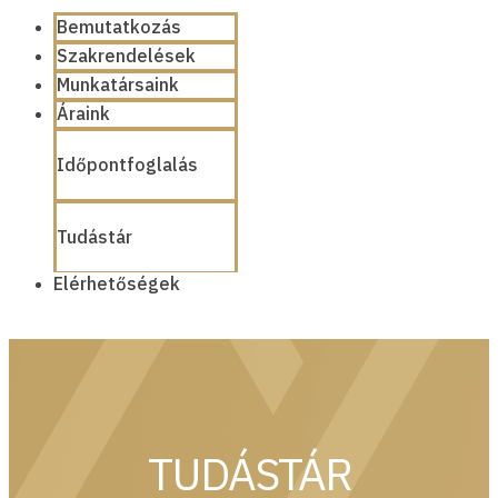
Bemutatkozás
Szakrendelések
Munkatársaink
Áraink
Időpontfoglalás
Tudástár
Elérhetőségek
TUDÁSTÁR