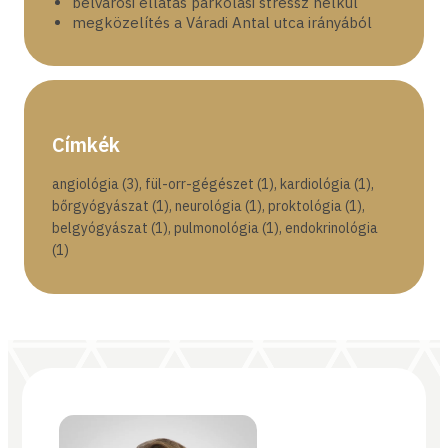
belvárosi ellátás parkolási stressz nélkül
megközelítés a Váradi Antal utca irányából
Címkék
angiológia (3)
,
fül-orr-gégészet (1)
,
kardiológia (1)
,
bőrgyógyászat (1)
,
neurológia (1)
,
proktológia (1)
,
belgyógyászat (1)
,
pulmonológia (1)
,
endokrinológia
(1)