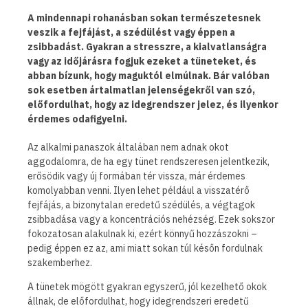
A mindennapi rohanásban sokan természetesnek
veszik a fejfájást, a szédülést vagy éppen a
zsibbadást. Gyakran a stresszre, a kialvatlanságra
vagy az időjárásra fogjuk ezeket a tüneteket, és
abban bízunk, hogy maguktól elmúlnak. Bár valóban
sok esetben ártalmatlan jelenségekről van szó,
előfordulhat, hogy az idegrendszer jelez, és ilyenkor
érdemes odafigyelni.
Az alkalmi panaszok általában nem adnak okot
aggodalomra, de ha egy tünet rendszeresen jelentkezik,
erősödik vagy új formában tér vissza, már érdemes
komolyabban venni. Ilyen lehet például a visszatérő
fejfájás, a bizonytalan eredetű szédülés, a végtagok
zsibbadása vagy a koncentrációs nehézség. Ezek sokszor
fokozatosan alakulnak ki, ezért könnyű hozzászokni –
pedig éppen ez az, ami miatt sokan túl későn fordulnak
szakemberhez.
A tünetek mögött gyakran egyszerű, jól kezelhető okok
állnak, de előfordulhat, hogy idegrendszeri eredetű