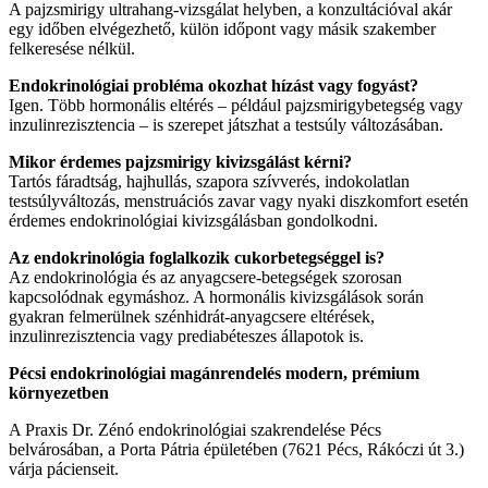
A pajzsmirigy ultrahang-vizsgálat helyben, a konzultációval akár
egy időben elvégezhető, külön időpont vagy másik szakember
felkeresése nélkül.
Endokrinológiai probléma okozhat hízást vagy fogyást?
Igen. Több hormonális eltérés – például pajzsmirigybetegség vagy
inzulinrezisztencia – is szerepet játszhat a testsúly változásában.
Mikor érdemes pajzsmirigy kivizsgálást kérni?
Tartós fáradtság, hajhullás, szapora szívverés, indokolatlan
testsúlyváltozás, menstruációs zavar vagy nyaki diszkomfort esetén
érdemes endokrinológiai kivizsgálásban gondolkodni.
Az endokrinológia foglalkozik cukorbetegséggel is?
Az endokrinológia és az anyagcsere-betegségek szorosan
kapcsolódnak egymáshoz. A hormonális kivizsgálások során
gyakran felmerülnek szénhidrát-anyagcsere eltérések,
inzulinrezisztencia vagy prediabéteszes állapotok is.
Pécsi endokrinológiai magánrendelés modern, prémium
környezetben
A Praxis Dr. Zénó endokrinológiai szakrendelése Pécs
belvárosában, a Porta Pátria épületében (7621 Pécs, Rákóczi út 3.)
várja pácienseit.