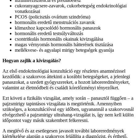
inzulinrezisztencia és prediabétesz
cukoranyagcsere-zavarok, cukorbetegség endokrinológiai
vonatkozásai
PCOS (policisztás ovárium szindróma)
hormonális eredetű menstruációs zavarok
klimaxhoz kapcsolódó hormonális panaszok
hormonális eredetű testsúlyváltozás
csontritkulás hormonális okainak kivizsgálása
magas vérnyomás hormonális hátterének tisztázása
mellékvese- és agyalapi mirigy betegségek gyanúja
Hogyan zajlik a kivizsgálás?
Az első endokrinológiai konzultáció egy részletes anamnézissel
kezdődik: a szakorvos áttekinti a korábbi betegségeket, a jelenlegi
panaszokat, a szedett gyógyszereket, a hozott laboreredményeket,
valamint az életmódbeli és családi kórelőzményi tényezőket.
Ezt követi a fizikális vizsgálat, amely során – panasztól függően – a
pajzsmirigy tapintásos vizsgálata is megtörténik. Amennyiben
szükséges, a konzultációval egy időben, ugyanannál a szakorvosnál
elvégezhető a pajzsmirigy ultrahang-vizsgálat is, így nem kell külön
időpontot vagy másik szakembert felkeresni.
A meglévő és az esetlegesen javasolt további laboreredmények
kiértékelése alapján a szakorvos felállítja a diagnózist, és érthető,