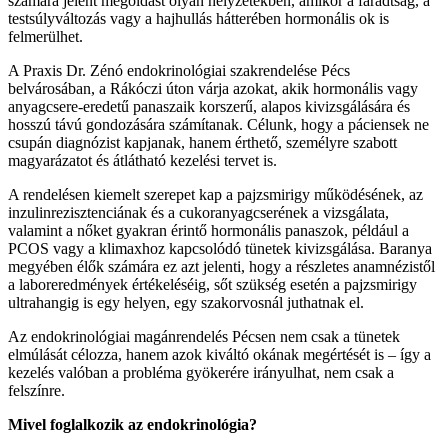
számára jelent megoldást olyan helyzetekben, amikor a fáradtság, a
testsúlyváltozás vagy a hajhullás hátterében hormonális ok is
felmerülhet.
A Praxis Dr. Zénó endokrinológiai szakrendelése Pécs
belvárosában, a Rákóczi úton várja azokat, akik hormonális vagy
anyagcsere-eredetű panaszaik korszerű, alapos kivizsgálására és
hosszú távú gondozására számítanak. Célunk, hogy a páciensek ne
csupán diagnózist kapjanak, hanem érthető, személyre szabott
magyarázatot és átlátható kezelési tervet is.
A rendelésen kiemelt szerepet kap a pajzsmirigy működésének, az
inzulinrezisztenciának és a cukoranyagcserének a vizsgálata,
valamint a nőket gyakran érintő hormonális panaszok, például a
PCOS vagy a klimaxhoz kapcsolódó tünetek kivizsgálása. Baranya
megyében élők számára ez azt jelenti, hogy a részletes anamnézistől
a laboreredmények értékeléséig, sőt szükség esetén a pajzsmirigy
ultrahangig is egy helyen, egy szakorvosnál juthatnak el.
Az endokrinológiai magánrendelés Pécsen nem csak a tünetek
elmúlását célozza, hanem azok kiváltó okának megértését is – így a
kezelés valóban a probléma gyökerére irányulhat, nem csak a
felszínre.
Mivel foglalkozik az endokrinológia?