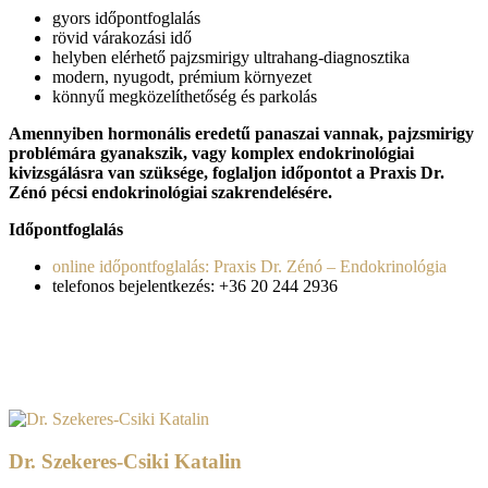
gyors időpontfoglalás
rövid várakozási idő
helyben elérhető pajzsmirigy ultrahang-diagnosztika
modern, nyugodt, prémium környezet
könnyű megközelíthetőség és parkolás
Amennyiben hormonális eredetű panaszai vannak, pajzsmirigy
problémára gyanakszik, vagy komplex endokrinológiai
kivizsgálásra van szüksége, foglaljon időpontot a Praxis Dr.
Zénó pécsi endokrinológiai szakrendelésére.
Időpontfoglalás
online időpontfoglalás: Praxis Dr. Zénó – Endokrinológia
telefonos bejelentkezés: +36 20 244 2936
Dr. Szekeres-Csiki Katalin