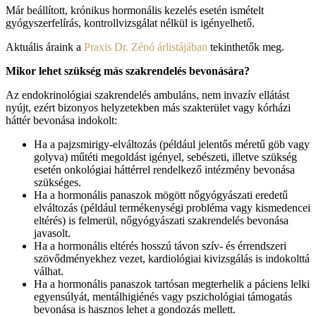
Már beállított, krónikus hormonális kezelés esetén ismételt
gyógyszerfelírás, kontrollvizsgálat nélkül is igényelhető.
Aktuális áraink a
Praxis Dr. Zénó árlistájában
tekinthetők meg.
Mikor lehet szükség más szakrendelés bevonására?
Az endokrinológiai szakrendelés ambuláns, nem invazív ellátást
nyújt, ezért bizonyos helyzetekben más szakterület vagy kórházi
háttér bevonása indokolt:
Ha a pajzsmirigy-elváltozás (például jelentős méretű göb vagy
golyva) műtéti megoldást igényel, sebészeti, illetve szükség
esetén onkológiai háttérrel rendelkező intézmény bevonása
szükséges.
Ha a hormonális panaszok mögött nőgyógyászati eredetű
elváltozás (például termékenységi probléma vagy kismedencei
eltérés) is felmerül, nőgyógyászati szakrendelés bevonása
javasolt.
Ha a hormonális eltérés hosszú távon szív- és érrendszeri
szövődményekhez vezet, kardiológiai kivizsgálás is indokolttá
válhat.
Ha a hormonális panaszok tartósan megterhelik a páciens lelki
egyensúlyát, mentálhigiénés vagy pszichológiai támogatás
bevonása is hasznos lehet a gondozás mellett.