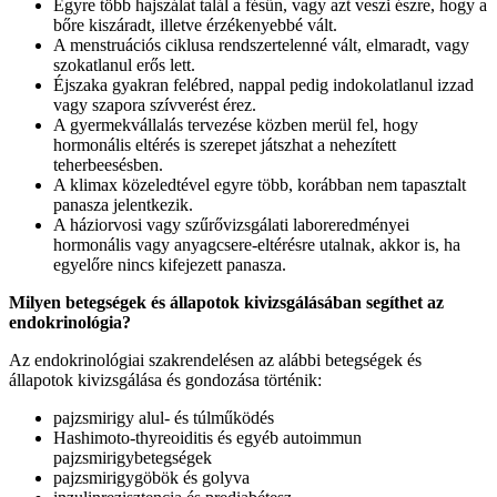
Egyre több hajszálat talál a fésűn, vagy azt veszi észre, hogy a
bőre kiszáradt, illetve érzékenyebbé vált.
A menstruációs ciklusa rendszertelenné vált, elmaradt, vagy
szokatlanul erős lett.
Éjszaka gyakran felébred, nappal pedig indokolatlanul izzad
vagy szapora szívverést érez.
A gyermekvállalás tervezése közben merül fel, hogy
hormonális eltérés is szerepet játszhat a nehezített
teherbeesésben.
A klimax közeledtével egyre több, korábban nem tapasztalt
panasza jelentkezik.
A háziorvosi vagy szűrővizsgálati laboreredményei
hormonális vagy anyagcsere-eltérésre utalnak, akkor is, ha
egyelőre nincs kifejezett panasza.
Milyen betegségek és állapotok kivizsgálásában segíthet az
endokrinológia?
Az endokrinológiai szakrendelésen az alábbi betegségek és
állapotok kivizsgálása és gondozása történik:
pajzsmirigy alul- és túlműködés
Hashimoto-thyreoiditis és egyéb autoimmun
pajzsmirigybetegségek
pajzsmirigygöbök és golyva