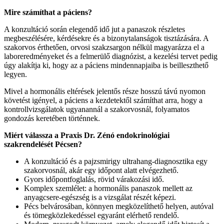
Mire számíthat a páciens?
A konzultáció során elegendő idő jut a panaszok részletes
megbeszélésére, kérdésekre és a bizonytalanságok tisztázására. A
szakorvos érthetően, orvosi szakzsargon nélkül magyarázza el a
laboreredményeket és a felmerülő diagnózist, a kezelési tervet pedig
úgy alakítja ki, hogy az a páciens mindennapjaiba is beilleszthető
legyen.
Mivel a hormonális eltérések jelentős része hosszú távú nyomon
követést igényel, a páciens a kezdetektől számíthat arra, hogy a
kontrollvizsgálatok ugyanannál a szakorvosnál, folyamatos
gondozás keretében történnek.
Miért válassza a Praxis Dr. Zénó endokrinológiai
szakrendelését Pécsen?
A konzultáció és a pajzsmirigy ultrahang-diagnosztika egy
szakorvosnál, akár egy időpont alatt elvégezhető.
Gyors időpontfoglalás, rövid várakozási idő.
Komplex szemlélet: a hormonális panaszok mellett az
anyagcsere-egészség is a vizsgálat részét képezi.
Pécs belvárosában, könnyen megközelíthető helyen, autóval
és tömegközlekedéssel egyaránt elérhető rendelő.