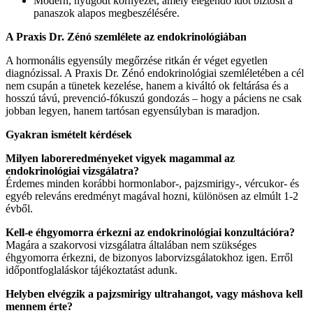
Modern, nyugodt környezet, amely elegendő időt biztosít a
panaszok alapos megbeszélésére.
A Praxis Dr. Zénó szemlélete az endokrinológiában
A hormonális egyensúly megőrzése ritkán ér véget egyetlen
diagnózissal. A Praxis Dr. Zénó endokrinológiai szemléletében a cél
nem csupán a tünetek kezelése, hanem a kiváltó ok feltárása és a
hosszú távú, prevenció-fókuszú gondozás – hogy a páciens ne csak
jobban legyen, hanem tartósan egyensúlyban is maradjon.
Gyakran ismételt kérdések
Milyen laboreredményeket vigyek magammal az
endokrinológiai vizsgálatra?
Érdemes minden korábbi hormonlabor-, pajzsmirigy-, vércukor- és
egyéb releváns eredményt magával hozni, különösen az elmúlt 1-2
évből.
Kell-e éhgyomorra érkezni az endokrinológiai konzultációra?
Magára a szakorvosi vizsgálatra általában nem szükséges
éhgyomorra érkezni, de bizonyos laborvizsgálatokhoz igen. Erről
időpontfoglaláskor tájékoztatást adunk.
Helyben elvégzik a pajzsmirigy ultrahangot, vagy máshova kell
mennem érte?