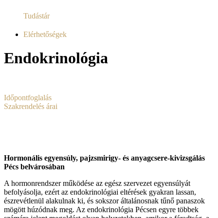
Tudástár
Elérhetőségek
Endokrinológia
Időpontfoglalás
Szakrendelés árai
Hormonális egyensúly, pajzsmirigy- és anyagcsere-kivizsgálás
Pécs belvárosában
A hormonrendszer működése az egész szervezet egyensúlyát
befolyásolja, ezért az endokrinológiai eltérések gyakran lassan,
észrevétlenül alakulnak ki, és sokszor általánosnak tűnő panaszok
mögött húzódnak meg. Az endokrinológia Pécsen egyre többek