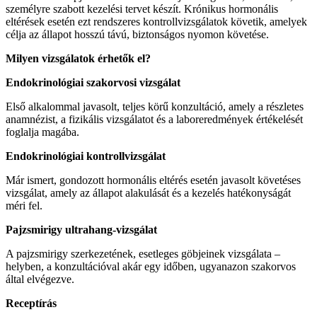
személyre szabott kezelési tervet készít. Krónikus hormonális
eltérések esetén ezt rendszeres kontrollvizsgálatok követik, amelyek
célja az állapot hosszú távú, biztonságos nyomon követése.
Milyen vizsgálatok érhetők el?
Endokrinológiai szakorvosi vizsgálat
Első alkalommal javasolt, teljes körű konzultáció, amely a részletes
anamnézist, a fizikális vizsgálatot és a laboreredmények értékelését
foglalja magába.
Endokrinológiai kontrollvizsgálat
Már ismert, gondozott hormonális eltérés esetén javasolt követéses
vizsgálat, amely az állapot alakulását és a kezelés hatékonyságát
méri fel.
Pajzsmirigy ultrahang-vizsgálat
A pajzsmirigy szerkezetének, esetleges göbjeinek vizsgálata –
helyben, a konzultációval akár egy időben, ugyanazon szakorvos
által elvégezve.
Receptírás