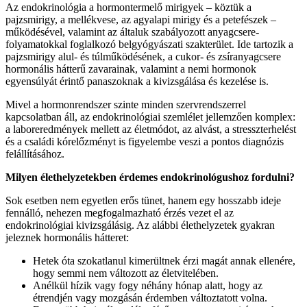
Az endokrinológia a hormontermelő mirigyek – köztük a
pajzsmirigy, a mellékvese, az agyalapi mirigy és a petefészek –
működésével, valamint az általuk szabályozott anyagcsere-
folyamatokkal foglalkozó belgyógyászati szakterület. Ide tartozik a
pajzsmirigy alul- és túlműködésének, a cukor- és zsíranyagcsere
hormonális hátterű zavarainak, valamint a nemi hormonok
egyensúlyát érintő panaszoknak a kivizsgálása és kezelése is.
Mivel a hormonrendszer szinte minden szervrendszerrel
kapcsolatban áll, az endokrinológiai szemlélet jellemzően komplex:
a laboreredmények mellett az életmódot, az alvást, a stresszterhelést
és a családi kórelőzményt is figyelembe veszi a pontos diagnózis
felállításához.
Milyen élethelyzetekben érdemes endokrinológushoz fordulni?
Sok esetben nem egyetlen erős tünet, hanem egy hosszabb ideje
fennálló, nehezen megfogalmazható érzés vezet el az
endokrinológiai kivizsgálásig. Az alábbi élethelyzetek gyakran
jeleznek hormonális hátteret:
Hetek óta szokatlanul kimerültnek érzi magát annak ellenére,
hogy semmi nem változott az életvitelében.
Anélkül hízik vagy fogy néhány hónap alatt, hogy az
étrendjén vagy mozgásán érdemben változtatott volna.