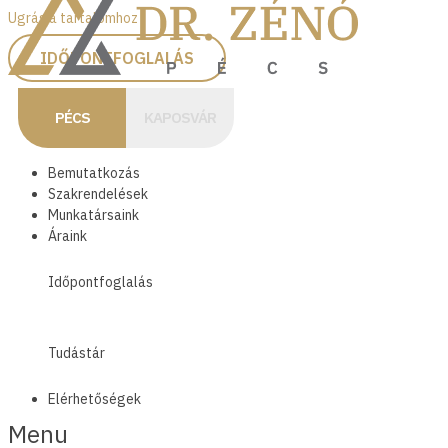
Ugrás a tartalomhoz
IDŐPONTFOGLALÁS
PÉCS
KAPOSVÁR
Bemutatkozás
Szakrendelések
Munkatársaink
Áraink
Időpontfoglalás
Tudástár
Elérhetőségek
Menu