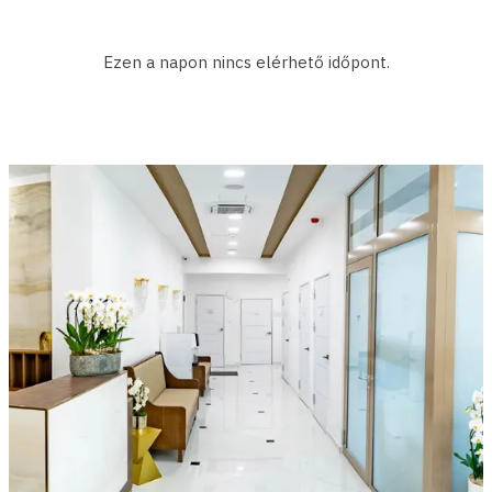
Ezen a napon nincs elérhető időpont.
Időpont
Helyszín
Orvos
Az alábbi adatok kitöltésével és a "Lefoglalom" gomb
megnyomásával Ön időpontot foglal erre az időpontra.
Kérjük a telefonszám pontos megadására ügyeljen, mert
munkatársaink további egyeztetés céljából
felkereshetik.