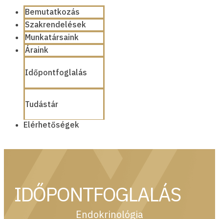
Bemutatkozás
Szakrendelések
Munkatársaink
Áraink
Időpontfoglalás
Tudástár
Elérhetőségek
IDŐPONTFOGLALÁS
Endokrinológia