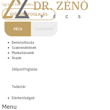
Ugrás a tartalomhoz
IDŐPONTFOGLALÁS
PÉCS
KAPOSVÁR
Bemutatkozás
Szakrendelések
Munkatársaink
Áraink
Időpontfoglalás
Tudástár
Elérhetőségek
Menu