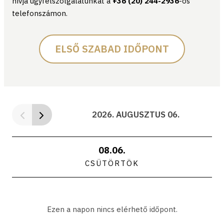
hívja ügyfélszolgálatunkat a
+36 (20) 244-2936
-os
telefonszámon.
ELSŐ SZABAD IDŐPONT
2026. AUGUSZTUS 06.
08.06.
CSÜTÖRTÖK
Ezen a napon nincs elérhető időpont.