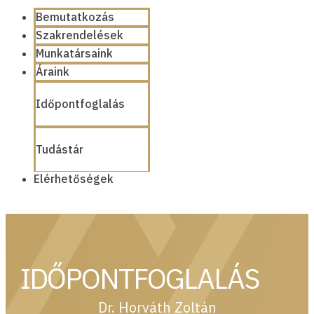
Bemutatkozás
Szakrendelések
Munkatársaink
Áraink
Időpontfoglalás
Tudástár
Elérhetőségek
IDŐPONTFOGLALÁS
Dr. Horváth Zoltán