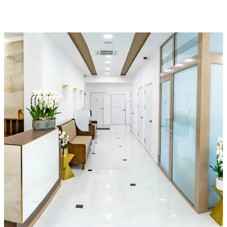
Időpont
Helyszín
Orvos
Az alábbi adatok kitöltésével és a "Lefoglalom" gomb
megnyomásával Ön időpontot foglal erre az időpontra.
Kérjük a telefonszám pontos megadására ügyeljen, mert
munkatársaink további egyeztetés céljából
felkereshetik.