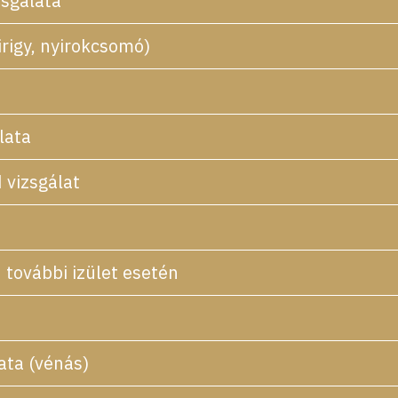
zsgálata
rigy, nyirokcsomó)
lata
 vizsgálat
 további izület esetén
ata (vénás)