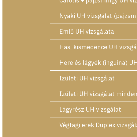
Carotis + pajzsmirigy UH vi
Nyaki UH vizsgálat (pajzsmi
Emlő UH vizsgálata
Has, kismedence UH vizsgá
Here és lágyék (inguina) UH
Izületi UH vizsgálat
Izületi UH vizsgálat minden
Lágyrész UH vizsgálat
Végtagi erek Duplex vizsgál