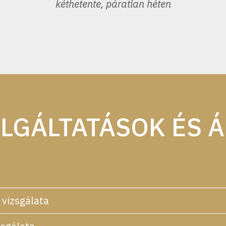
kéthetente, páratlan héten
LGÁLTATÁSOK ÉS 
 vizsgálata